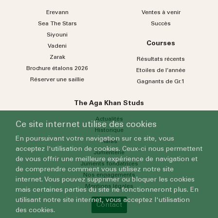
Erevann
Ventes à venir
Sea
The
Stars
Succès
Siyouni
Courses
Vadeni
Zarak
Résultats récents
Brochure étalons 2026
Etoiles de l’année
Réserver une saillie
Gagnants de Gr.1
The Aga Khan Studs
Actualités
Ce site internet utilise des cookies
Historique
En poursuivant votre navigation sur ce site, vous
Haras
acceptez l'utilisation de cookies. Ceux-ci nous permettent
Jumenterie
de vous offrir une meilleure expérience de navigation et
Juments fondatrices
de comprendre comment vous utilisez notre site
Nos engagements
internet. Vous pouvez supprimer ou bloquer les cookies
Mentions légales
mais certaines parties du site ne fonctionneront plus. En
utilisant notre site internet, vous acceptez l'utilisation
Contact
des cookies.