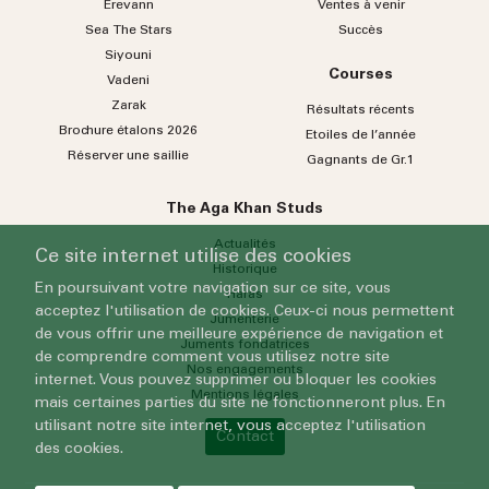
Erevann
Ventes à venir
Sea
The
Stars
Succès
Siyouni
Courses
Vadeni
Zarak
Résultats récents
Brochure étalons 2026
Etoiles de l’année
Réserver une saillie
Gagnants de Gr.1
The Aga Khan Studs
Actualités
Ce site internet utilise des cookies
Historique
En poursuivant votre navigation sur ce site, vous
Haras
acceptez l'utilisation de cookies. Ceux-ci nous permettent
Jumenterie
de vous offrir une meilleure expérience de navigation et
Juments fondatrices
de comprendre comment vous utilisez notre site
Nos engagements
internet. Vous pouvez supprimer ou bloquer les cookies
Mentions légales
mais certaines parties du site ne fonctionneront plus. En
utilisant notre site internet, vous acceptez l'utilisation
Contact
des cookies.