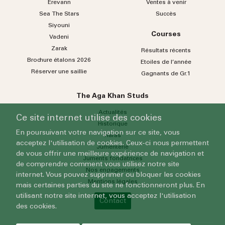
Erevann
Ventes à venir
Sea
The
Stars
Succès
Siyouni
Courses
Vadeni
Zarak
Résultats récents
Brochure étalons 2026
Etoiles de l’année
Réserver une saillie
Gagnants de Gr.1
The Aga Khan Studs
Actualités
Ce site internet utilise des cookies
Historique
En poursuivant votre navigation sur ce site, vous
Haras
acceptez l'utilisation de cookies. Ceux-ci nous permettent
Jumenterie
de vous offrir une meilleure expérience de navigation et
Juments fondatrices
de comprendre comment vous utilisez notre site
Nos engagements
internet. Vous pouvez supprimer ou bloquer les cookies
Mentions légales
mais certaines parties du site ne fonctionneront plus. En
utilisant notre site internet, vous acceptez l'utilisation
Contact
des cookies.