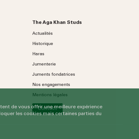
The Aga Khan Studs
Actualités
Historique
Haras
Jumenterie
Juments fondatrices
Nos engagements
Mentions légales
tent de vous offrir une meilleure expérience
Contact
oquer les cookies mais certaines parties du