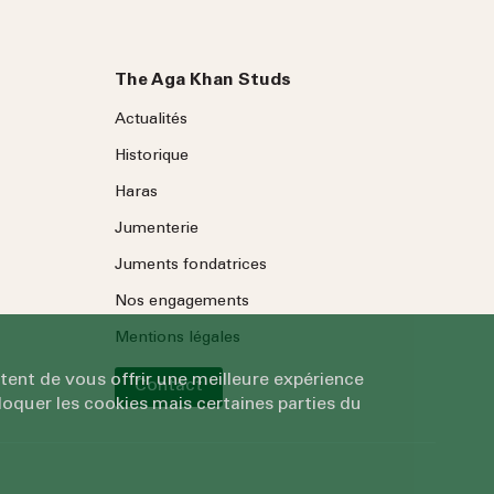
The Aga Khan Studs
Actualités
Historique
Haras
Jumenterie
Juments fondatrices
Nos engagements
Mentions légales
tent de vous offrir une meilleure expérience
Contact
oquer les cookies mais certaines parties du