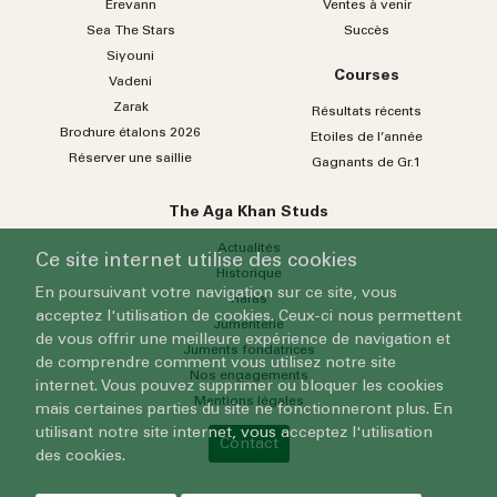
Erevann
Ventes à venir
Sea
The
Stars
Succès
Siyouni
Courses
Vadeni
Zarak
Résultats récents
Brochure étalons 2026
Etoiles de l’année
Réserver une saillie
Gagnants de Gr.1
The Aga Khan Studs
Actualités
Ce site internet utilise des cookies
Historique
En poursuivant votre navigation sur ce site, vous
Haras
acceptez l'utilisation de cookies. Ceux-ci nous permettent
Jumenterie
de vous offrir une meilleure expérience de navigation et
Juments fondatrices
de comprendre comment vous utilisez notre site
Nos engagements
internet. Vous pouvez supprimer ou bloquer les cookies
Mentions légales
mais certaines parties du site ne fonctionneront plus. En
utilisant notre site internet, vous acceptez l'utilisation
Contact
des cookies.