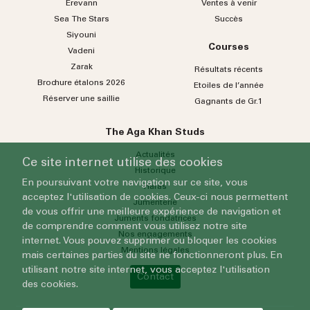
Erevann
Ventes à venir
Sea
The
Stars
Succès
Siyouni
Courses
Vadeni
Zarak
Résultats récents
Brochure étalons 2026
Etoiles de l’année
Réserver une saillie
Gagnants de Gr.1
The Aga Khan Studs
Actualités
Ce site internet utilise des cookies
Historique
En poursuivant votre navigation sur ce site, vous
Haras
acceptez l'utilisation de cookies. Ceux-ci nous permettent
Jumenterie
de vous offrir une meilleure expérience de navigation et
Juments fondatrices
de comprendre comment vous utilisez notre site
Nos engagements
internet. Vous pouvez supprimer ou bloquer les cookies
Mentions légales
mais certaines parties du site ne fonctionneront plus. En
utilisant notre site internet, vous acceptez l'utilisation
Contact
des cookies.