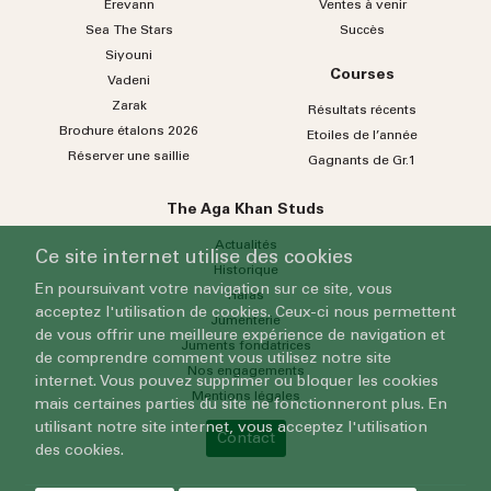
Erevann
Ventes à venir
Sea
The
Stars
Succès
Siyouni
Courses
Vadeni
Zarak
Résultats récents
Brochure étalons 2026
Etoiles de l’année
Réserver une saillie
Gagnants de Gr.1
The Aga Khan Studs
Actualités
Ce site internet utilise des cookies
Historique
En poursuivant votre navigation sur ce site, vous
Haras
acceptez l'utilisation de cookies. Ceux-ci nous permettent
Jumenterie
de vous offrir une meilleure expérience de navigation et
Juments fondatrices
de comprendre comment vous utilisez notre site
Nos engagements
internet. Vous pouvez supprimer ou bloquer les cookies
Mentions légales
mais certaines parties du site ne fonctionneront plus. En
utilisant notre site internet, vous acceptez l'utilisation
Contact
des cookies.