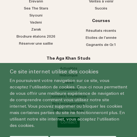
Erevann
Ventes à venir
Sea
The
Stars
Succès
Siyouni
Courses
Vadeni
Zarak
Résultats récents
Brochure étalons 2026
Etoiles de l’année
Réserver une saillie
Gagnants de Gr.1
The Aga Khan Studs
Actualités
Ce site internet utilise des cookies
Historique
En poursuivant votre navigation sur ce site, vous
Haras
acceptez l'utilisation de cookies. Ceux-ci nous permettent
Jumenterie
de vous offrir une meilleure expérience de navigation et
Juments fondatrices
de comprendre comment vous utilisez notre site
Nos engagements
internet. Vous pouvez supprimer ou bloquer les cookies
Mentions légales
mais certaines parties du site ne fonctionneront plus. En
utilisant notre site internet, vous acceptez l'utilisation
Contact
des cookies.