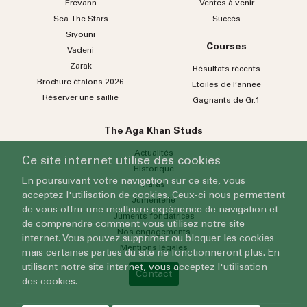
Erevann
Ventes à venir
Sea
The
Stars
Succès
Siyouni
Courses
Vadeni
Zarak
Résultats récents
Brochure étalons 2026
Etoiles de l’année
Réserver une saillie
Gagnants de Gr.1
The Aga Khan Studs
Actualités
Ce site internet utilise des cookies
Historique
En poursuivant votre navigation sur ce site, vous
Haras
acceptez l'utilisation de cookies. Ceux-ci nous permettent
Jumenterie
de vous offrir une meilleure expérience de navigation et
Juments fondatrices
de comprendre comment vous utilisez notre site
Nos engagements
internet. Vous pouvez supprimer ou bloquer les cookies
Mentions légales
mais certaines parties du site ne fonctionneront plus. En
utilisant notre site internet, vous acceptez l'utilisation
Contact
des cookies.