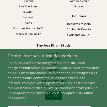
Erevann
Ventes à venir
Sea
The
Stars
Succès
Siyouni
Courses
Vadeni
Zarak
Résultats récents
Brochure étalons 2026
Etoiles de l’année
Réserver une saillie
Gagnants de Gr.1
The Aga Khan Studs
Actualités
Ce site internet utilise des cookies
Historique
En poursuivant votre navigation sur ce site, vous
Haras
acceptez l'utilisation de cookies. Ceux-ci nous permettent
Jumenterie
de vous offrir une meilleure expérience de navigation et
Juments fondatrices
de comprendre comment vous utilisez notre site
Nos engagements
internet. Vous pouvez supprimer ou bloquer les cookies
Mentions légales
mais certaines parties du site ne fonctionneront plus. En
utilisant notre site internet, vous acceptez l'utilisation
Contact
des cookies.