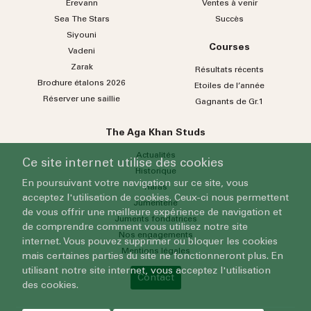
Erevann
Ventes à venir
Sea
The
Stars
Succès
Siyouni
Courses
Vadeni
Zarak
Résultats récents
Brochure étalons 2026
Etoiles de l’année
Réserver une saillie
Gagnants de Gr.1
The Aga Khan Studs
Actualités
Ce site internet utilise des cookies
Historique
En poursuivant votre navigation sur ce site, vous
Haras
acceptez l'utilisation de cookies. Ceux-ci nous permettent
Jumenterie
de vous offrir une meilleure expérience de navigation et
Juments fondatrices
de comprendre comment vous utilisez notre site
Nos engagements
internet. Vous pouvez supprimer ou bloquer les cookies
Mentions légales
mais certaines parties du site ne fonctionneront plus. En
utilisant notre site internet, vous acceptez l'utilisation
Contact
des cookies.