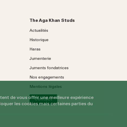
The Aga Khan Studs
Actualités
Historique
Haras
Jumenterie
Juments fondatrices
Nos engagements
Mentions légales
tent de vous offrir une meilleure expérience
Contact
oquer les cookies mais certaines parties du