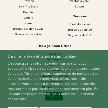
Erevann
Ventes à venir
Sea
The
Stars
Succès
Siyouni
Courses
Vadeni
Zarak
Résultats récents
Brochure étalons 2026
Etoiles de l’année
Réserver une saillie
Gagnants de Gr.1
The Aga Khan Studs
Actualités
Ce site internet utilise des cookies
Historique
En poursuivant votre navigation sur ce site, vous
Haras
acceptez l'utilisation de cookies. Ceux-ci nous permettent
Jumenterie
de vous offrir une meilleure expérience de navigation et
Juments fondatrices
de comprendre comment vous utilisez notre site
Nos engagements
internet. Vous pouvez supprimer ou bloquer les cookies
Mentions légales
mais certaines parties du site ne fonctionneront plus. En
utilisant notre site internet, vous acceptez l'utilisation
Contact
des cookies.