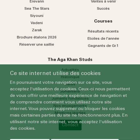
Erevann
Ventes à venir
Sea
The
Stars
Succès
Siyouni
Courses
Vadeni
Zarak
Résultats récents
Brochure étalons 2026
Etoiles de l’année
Réserver une saillie
Gagnants de Gr.1
The Aga Khan Studs
Actualités
Ce site internet utilise des cookies
Historique
En poursuivant votre navigation sur ce site, vous
Haras
acceptez l'utilisation de cookies. Ceux-ci nous permettent
Jumenterie
de vous offrir une meilleure expérience de navigation et
Juments fondatrices
de comprendre comment vous utilisez notre site
Nos engagements
internet. Vous pouvez supprimer ou bloquer les cookies
Mentions légales
mais certaines parties du site ne fonctionneront plus. En
utilisant notre site internet, vous acceptez l'utilisation
Contact
des cookies.