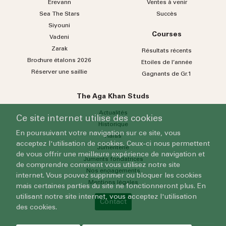
Erevann
Ventes à venir
Sea
The
Stars
Succès
Siyouni
Courses
Vadeni
Zarak
Résultats récents
Brochure étalons 2026
Etoiles de l’année
Réserver une saillie
Gagnants de Gr.1
The Aga Khan Studs
Actualités
Ce site internet utilise des cookies
Historique
En poursuivant votre navigation sur ce site, vous
Haras
acceptez l'utilisation de cookies. Ceux-ci nous permettent
Jumenterie
de vous offrir une meilleure expérience de navigation et
Juments fondatrices
de comprendre comment vous utilisez notre site
Nos engagements
internet. Vous pouvez supprimer ou bloquer les cookies
Mentions légales
mais certaines parties du site ne fonctionneront plus. En
utilisant notre site internet, vous acceptez l'utilisation
Contact
des cookies.