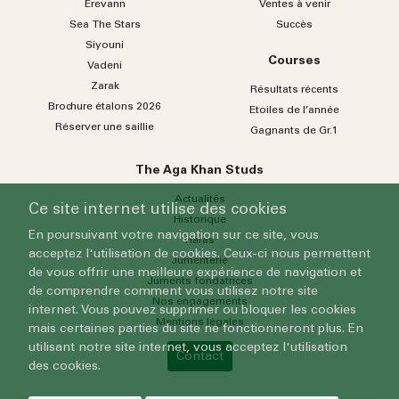
Erevann
Ventes à venir
Sea
The
Stars
Succès
Siyouni
Courses
Vadeni
Zarak
Résultats récents
Brochure étalons 2026
Etoiles de l’année
Réserver une saillie
Gagnants de Gr.1
The Aga Khan Studs
Actualités
Ce site internet utilise des cookies
Historique
En poursuivant votre navigation sur ce site, vous
Haras
acceptez l'utilisation de cookies. Ceux-ci nous permettent
Jumenterie
de vous offrir une meilleure expérience de navigation et
Juments fondatrices
de comprendre comment vous utilisez notre site
Nos engagements
internet. Vous pouvez supprimer ou bloquer les cookies
Mentions légales
mais certaines parties du site ne fonctionneront plus. En
utilisant notre site internet, vous acceptez l'utilisation
Contact
des cookies.