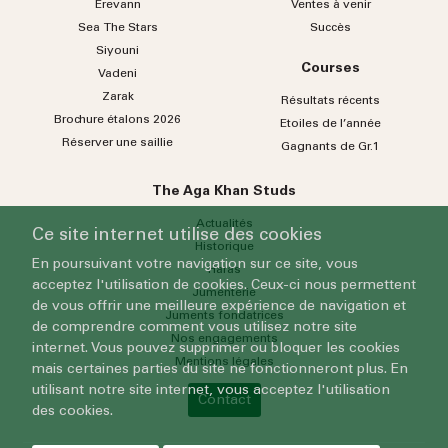
Erevann
Ventes à venir
Sea
The
Stars
Succès
Siyouni
Courses
Vadeni
Zarak
Résultats récents
Brochure étalons 2026
Etoiles de l’année
Réserver une saillie
Gagnants de Gr.1
The Aga Khan Studs
Actualités
Ce site internet utilise des cookies
Historique
En poursuivant votre navigation sur ce site, vous
Haras
acceptez l'utilisation de cookies. Ceux-ci nous permettent
Jumenterie
de vous offrir une meilleure expérience de navigation et
Juments fondatrices
de comprendre comment vous utilisez notre site
Nos engagements
internet. Vous pouvez supprimer ou bloquer les cookies
Mentions légales
mais certaines parties du site ne fonctionneront plus. En
utilisant notre site internet, vous acceptez l'utilisation
Contact
des cookies.