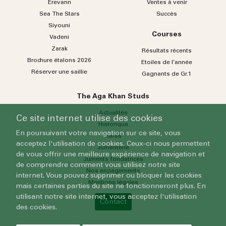
Erevann
Ventes à venir
Sea
The
Stars
Succès
Siyouni
Courses
Vadeni
Zarak
Résultats récents
Brochure étalons 2026
Etoiles de l’année
Réserver une saillie
Gagnants de Gr.1
The Aga Khan Studs
Actualités
Ce site internet utilise des cookies
Historique
En poursuivant votre navigation sur ce site, vous
Haras
acceptez l'utilisation de cookies. Ceux-ci nous permettent
Jumenterie
de vous offrir une meilleure expérience de navigation et
Juments fondatrices
de comprendre comment vous utilisez notre site
Nos engagements
internet. Vous pouvez supprimer ou bloquer les cookies
Mentions légales
mais certaines parties du site ne fonctionneront plus. En
utilisant notre site internet, vous acceptez l'utilisation
Contact
des cookies.