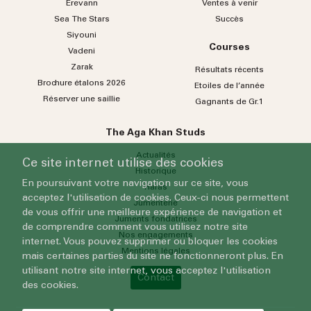
Erevann
Ventes à venir
Sea
The
Stars
Succès
Siyouni
Courses
Vadeni
Zarak
Résultats récents
Brochure étalons 2026
Etoiles de l’année
Réserver une saillie
Gagnants de Gr.1
The Aga Khan Studs
Actualités
Ce site internet utilise des cookies
Historique
En poursuivant votre navigation sur ce site, vous
Haras
acceptez l'utilisation de cookies. Ceux-ci nous permettent
Jumenterie
de vous offrir une meilleure expérience de navigation et
Juments fondatrices
de comprendre comment vous utilisez notre site
Nos engagements
internet. Vous pouvez supprimer ou bloquer les cookies
Mentions légales
mais certaines parties du site ne fonctionneront plus. En
utilisant notre site internet, vous acceptez l'utilisation
Contact
des cookies.