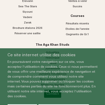
Erevann
Ventes à venir
Sea
The
Stars
Succès
Siyouni
Courses
Vadeni
Zarak
Résultats récents
Brochure étalons 2026
Etoiles de l’année
Réserver une saillie
Gagnants de Gr.1
The Aga Khan Studs
Actualités
Ce site internet utilise des cookies
Historique
En poursuivant votre navigation sur ce site, vous
Haras
acceptez l'utilisation de cookies. Ceux-ci nous permettent
Jumenterie
de vous offrir une meilleure expérience de navigation et
Juments fondatrices
de comprendre comment vous utilisez notre site
Nos engagements
internet. Vous pouvez supprimer ou bloquer les cookies
Mentions légales
mais certaines parties du site ne fonctionneront plus. En
utilisant notre site internet, vous acceptez l'utilisation
Contact
des cookies.