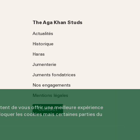
The Aga Khan Studs
Actualités
Historique
Haras
Jumenterie
Juments fondatrices
Nos engagements
Mentions légales
tent de vous offrir une meilleure expérience
Contact
oquer les cookies mais certaines parties du