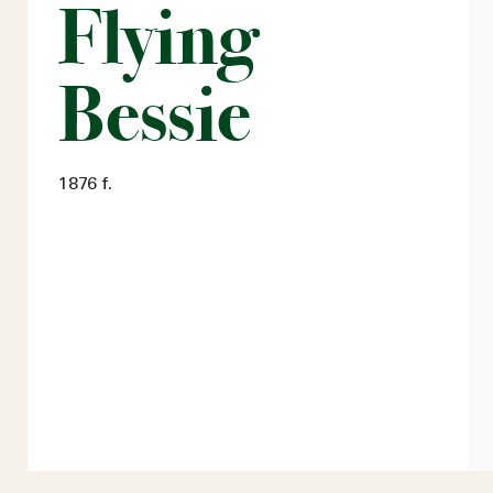
Flying
Bessie
1876 f.