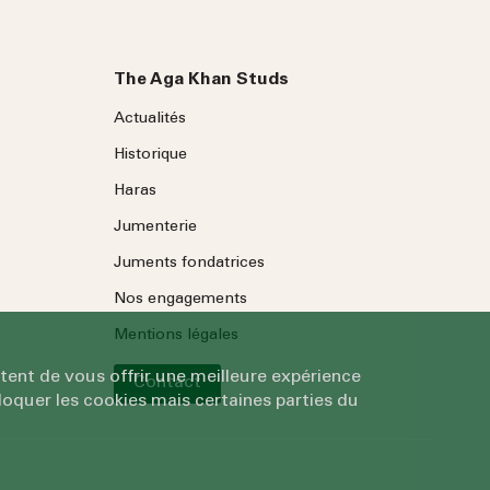
The Aga Khan Studs
Actualités
Historique
Haras
Jumenterie
Juments fondatrices
Nos engagements
Mentions légales
tent de vous offrir une meilleure expérience
Contact
oquer les cookies mais certaines parties du