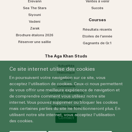
Erevann
Ventes à venir
Sea
The
Stars
Succès
Siyouni
Courses
Vadeni
Zarak
Résultats récents
Brochure étalons 2026
Etoiles de l’année
Réserver une saillie
Gagnants de Gr.1
The Aga Khan Studs
Actualités
Ce site internet utilise des cookies
Historique
En poursuivant votre navigation sur ce site, vous
Haras
acceptez l'utilisation de cookies. Ceux-ci nous permettent
Jumenterie
de vous offrir une meilleure expérience de navigation et
Juments fondatrices
de comprendre comment vous utilisez notre site
Nos engagements
internet. Vous pouvez supprimer ou bloquer les cookies
Mentions légales
mais certaines parties du site ne fonctionneront plus. En
utilisant notre site internet, vous acceptez l'utilisation
Contact
des cookies.