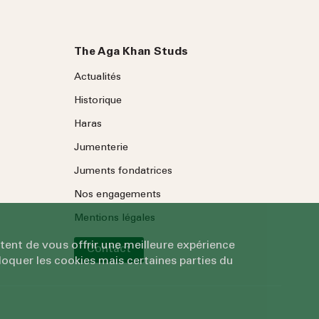
The Aga Khan Studs
Actualités
Historique
Haras
Jumenterie
Juments fondatrices
Nos engagements
Mentions légales
tent de vous offrir une meilleure expérience
Contact
oquer les cookies mais certaines parties du