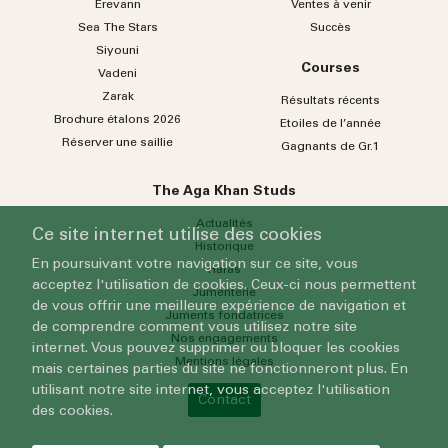
Erevann
Ventes à venir
Sea
The
Stars
Succès
Siyouni
Courses
Vadeni
Zarak
Résultats récents
Brochure étalons 2026
Etoiles de l’année
Réserver une saillie
Gagnants de Gr.1
The Aga Khan Studs
Actualités
Ce site internet utilise des cookies
Historique
En poursuivant votre navigation sur ce site, vous
Haras
acceptez l'utilisation de cookies. Ceux-ci nous permettent
Jumenterie
de vous offrir une meilleure expérience de navigation et
Juments fondatrices
de comprendre comment vous utilisez notre site
Nos engagements
internet. Vous pouvez supprimer ou bloquer les cookies
Mentions légales
mais certaines parties du site ne fonctionneront plus. En
utilisant notre site internet, vous acceptez l'utilisation
Contact
des cookies.