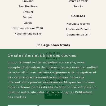
Erevann
Ventes à venir
Sea
The
Stars
Succès
Siyouni
Courses
Vadeni
Zarak
Résultats récents
Brochure étalons 2026
Etoiles de l’année
Réserver une saillie
Gagnants de Gr.1
The Aga Khan Studs
Actualités
Ce site internet utilise des cookies
Historique
En poursuivant votre navigation sur ce site, vous
Haras
acceptez l'utilisation de cookies. Ceux-ci nous permettent
Jumenterie
de vous offrir une meilleure expérience de navigation et
Juments fondatrices
de comprendre comment vous utilisez notre site
Nos engagements
internet. Vous pouvez supprimer ou bloquer les cookies
Mentions légales
mais certaines parties du site ne fonctionneront plus. En
utilisant notre site internet, vous acceptez l'utilisation
Contact
des cookies.