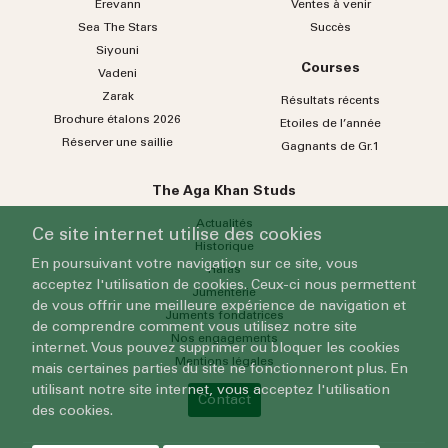
Erevann
Ventes à venir
Sea
The
Stars
Succès
Siyouni
Courses
Vadeni
Zarak
Résultats récents
Brochure étalons 2026
Etoiles de l’année
Réserver une saillie
Gagnants de Gr.1
The Aga Khan Studs
Actualités
Ce site internet utilise des cookies
Historique
En poursuivant votre navigation sur ce site, vous
Haras
acceptez l'utilisation de cookies. Ceux-ci nous permettent
Jumenterie
de vous offrir une meilleure expérience de navigation et
Juments fondatrices
de comprendre comment vous utilisez notre site
Nos engagements
internet. Vous pouvez supprimer ou bloquer les cookies
Mentions légales
mais certaines parties du site ne fonctionneront plus. En
utilisant notre site internet, vous acceptez l'utilisation
Contact
des cookies.