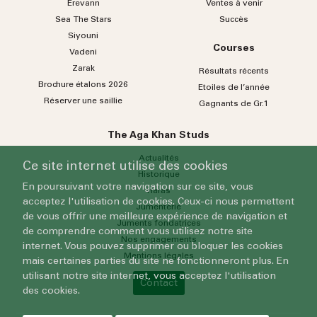
Erevann
Ventes à venir
Sea
The
Stars
Succès
Siyouni
Courses
Vadeni
Zarak
Résultats récents
Brochure étalons 2026
Etoiles de l’année
Réserver une saillie
Gagnants de Gr.1
The Aga Khan Studs
Actualités
Ce site internet utilise des cookies
Historique
En poursuivant votre navigation sur ce site, vous
Haras
acceptez l'utilisation de cookies. Ceux-ci nous permettent
Jumenterie
de vous offrir une meilleure expérience de navigation et
Juments fondatrices
de comprendre comment vous utilisez notre site
Nos engagements
internet. Vous pouvez supprimer ou bloquer les cookies
Mentions légales
mais certaines parties du site ne fonctionneront plus. En
utilisant notre site internet, vous acceptez l'utilisation
Contact
des cookies.