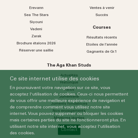
Erevann
Ventes à venir
Sea
The
Stars
Succès
Siyouni
Courses
Vadeni
Zarak
Résultats récents
Brochure étalons 2026
Etoiles de l’année
Réserver une saillie
Gagnants de Gr.1
The Aga Khan Studs
Actualités
Ce site internet utilise des cookies
Historique
En poursuivant votre navigation sur ce site, vous
Haras
acceptez l'utilisation de cookies. Ceux-ci nous permettent
Jumenterie
de vous offrir une meilleure expérience de navigation et
Juments fondatrices
de comprendre comment vous utilisez notre site
Nos engagements
internet. Vous pouvez supprimer ou bloquer les cookies
Mentions légales
mais certaines parties du site ne fonctionneront plus. En
utilisant notre site internet, vous acceptez l'utilisation
Contact
des cookies.