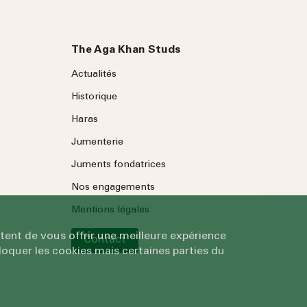
The Aga Khan Studs
Actualités
Historique
Haras
Jumenterie
Juments fondatrices
Nos engagements
Mentions légales
tent de vous offrir une meilleure expérience
Contact
oquer les cookies mais certaines parties du