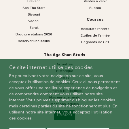
Erevann
Ventes à venir
Sea
The
Stars
Succès
Siyouni
Courses
Vadeni
Zarak
Résultats récents
Brochure étalons 2026
Etoiles de l’année
Réserver une saillie
Gagnants de Gr.1
The Aga Khan Studs
Actualités
Ce site internet utilise des cookies
Historique
En poursuivant votre navigation sur ce site, vous
Haras
acceptez l'utilisation de cookies. Ceux-ci nous permettent
Jumenterie
de vous offrir une meilleure expérience de navigation et
Juments fondatrices
de comprendre comment vous utilisez notre site
Nos engagements
internet. Vous pouvez supprimer ou bloquer les cookies
Mentions légales
mais certaines parties du site ne fonctionneront plus. En
utilisant notre site internet, vous acceptez l'utilisation
Contact
des cookies.