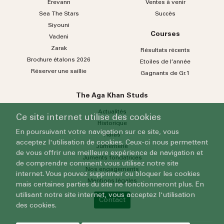
Erevann
Ventes à venir
Sea
The
Stars
Succès
Siyouni
Courses
Vadeni
Zarak
Résultats récents
Brochure étalons 2026
Etoiles de l’année
Réserver une saillie
Gagnants de Gr.1
The Aga Khan Studs
Actualités
Ce site internet utilise des cookies
Historique
En poursuivant votre navigation sur ce site, vous
Haras
acceptez l'utilisation de cookies. Ceux-ci nous permettent
Jumenterie
de vous offrir une meilleure expérience de navigation et
Juments fondatrices
de comprendre comment vous utilisez notre site
Nos engagements
internet. Vous pouvez supprimer ou bloquer les cookies
Mentions légales
mais certaines parties du site ne fonctionneront plus. En
utilisant notre site internet, vous acceptez l'utilisation
Contact
des cookies.