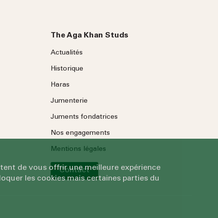
The Aga Khan Studs
Actualités
Historique
Haras
Jumenterie
Juments fondatrices
Nos engagements
Mentions légales
tent de vous offrir une meilleure expérience
Contact
oquer les cookies mais certaines parties du