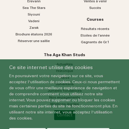
Erevann
Ventes à venir
Sea
The
Stars
Succès
Siyouni
Courses
Vadeni
Zarak
Résultats récents
Brochure étalons 2026
Etoiles de l’année
Réserver une saillie
Gagnants de Gr.1
The Aga Khan Studs
Actualités
Ce site internet utilise des cookies
Historique
En poursuivant votre navigation sur ce site, vous
Haras
acceptez l'utilisation de cookies. Ceux-ci nous permettent
Jumenterie
de vous offrir une meilleure expérience de navigation et
Juments fondatrices
de comprendre comment vous utilisez notre site
Nos engagements
internet. Vous pouvez supprimer ou bloquer les cookies
Mentions légales
mais certaines parties du site ne fonctionneront plus. En
utilisant notre site internet, vous acceptez l'utilisation
Contact
des cookies.